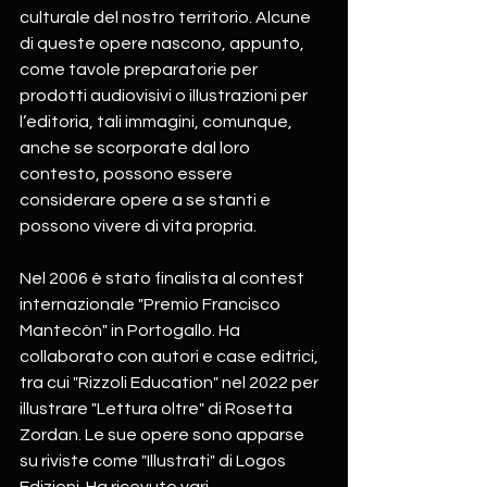
culturale del nostro territorio. Alcune 
di queste opere nascono, appunto, 
come tavole preparatorie per 
prodotti audiovisivi o illustrazioni per 
l’editoria, tali immagini, comunque, 
anche se scorporate dal loro 
contesto, possono essere 
considerare opere a se stanti e 
possono vivere di vita propria.
Nel 2006 è stato finalista al contest 
internazionale "Premio Francisco 
Mantecòn" in Portogallo. Ha 
collaborato con autori e case editrici, 
tra cui "Rizzoli Education" nel 2022 per 
illustrare "Lettura oltre" di Rosetta 
Zordan. Le sue opere sono apparse 
su riviste come "Illustrati" di Logos 
Edizioni. Ha ricevuto vari 