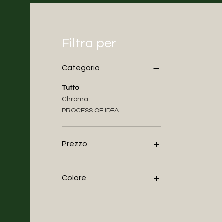
Filtra per
Categoria
Tutto
Chroma
PROCESS OF IDEA
Prezzo
675 €
5500 €
Colore
Bordeaux
Legno
Rosa