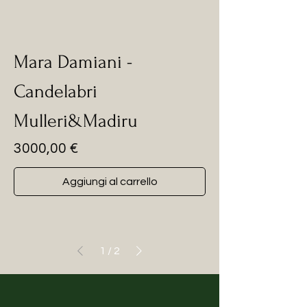
Mara Damiani -
Candelabri
Mulleri&Madiru
Prezzo
3000,00 €
Aggiungi al carrello
1
/
2