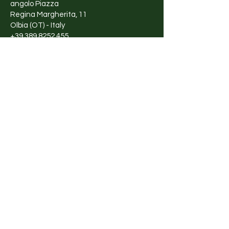
angolo Piazza
Regina Margherita, 11
Olbia (OT) - Italy
+39 389 8252 455
Orari di apertura
Lunedì - Sabato
10:00 - 13:00
17:00 - 20:00
Shop
Abbigliamento
Accessori