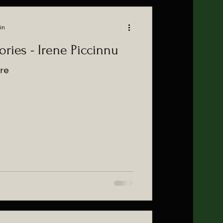
in
ories - Irene Piccinnu
are