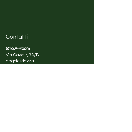
Contatti
Show-Room
Via Cavour, 3A/B
angolo Piazza
Regina Margherita, 11
Olbia (OT) - Italy
+39 389 8252 455
Orari di apertura
Lunedì - Sabato
10:00 - 13:00
17:00 - 20:00