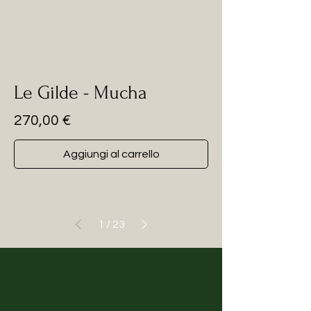
Le Gilde - Mucha
Prezzo
270,00 €
Aggiungi al carrello
1
/
23