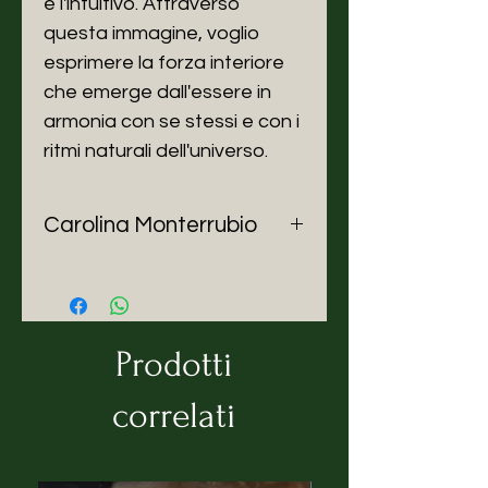
e l'intuitivo. Attraverso
questa immagine, voglio
esprimere la forza interiore
che emerge dall'essere in
armonia con se stessi e con i
ritmi naturali dell'universo.
Carolina Monterrubio
Carolina Monterrubio (Città del
Messico, 1990) Artista
multidisciplinare messicana
appassionata di femminismo e
Prodotti
veganismo. Prima della sua
carriera come illustratrice, ha
correlati
esplorato diverse sfaccettature
creative come il teatro, il design
grafico, la comunicazione e il