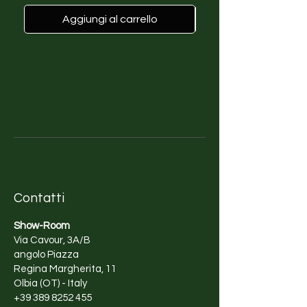
una nuova casa dove continuare
a coltivare la sua passione per
Aggiungi al carrello
l'illustrazione e altri progetti
artistici. La natura e la ricchezza
culturale del Messico sono la sua
maggiore ispirazione. Attraverso
la sua arte, cerca di trasmettere il
suo profondo rispetto per
l'ambiente e di comunicare
l'importanza della sua
preservazione.
Contatti
Show-Room
Via Cavour, 3A/B
angolo Piazza
Regina Margherita, 11
Olbia (OT) - Italy
+39 389 8252 455