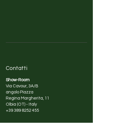
artistici. La natura e la ricchezza
culturale del Messico sono la sua
maggiore ispirazione. Attraverso
la sua arte, cerca di trasmettere il
suo profondo rispetto per
l'ambiente e di comunicare
l'importanza della sua
preservazione.
Contatti
Show-Room
Via Cavour, 3A/B
angolo Piazza
Regina Margherita, 11
Olbia (OT) - Italy
+39 389 8252 455
Orari di apertura