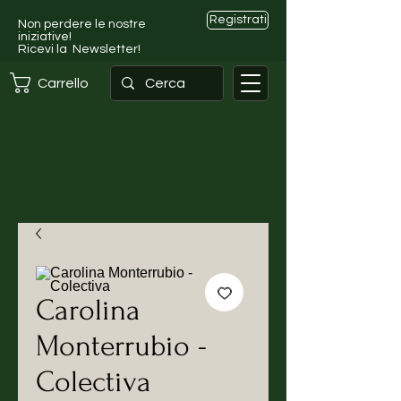
Registrati
Non perdere le nostre
iniziative!
Ricevi la Newsletter!
Carrello
Carolina
Monterrubio -
Colectiva