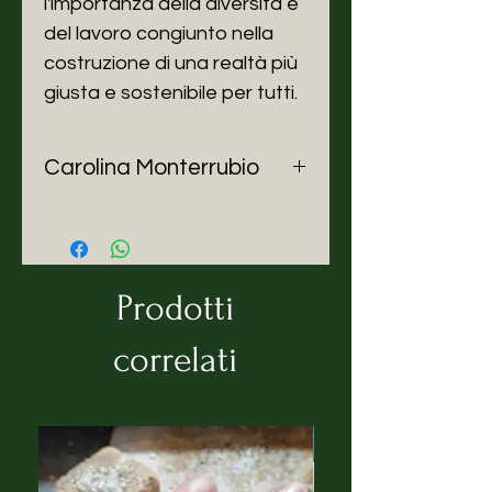
l'importanza della diversità e
del lavoro congiunto nella
costruzione di una realtà più
giusta e sostenibile per tutti.
Carolina Monterrubio
Carolina Monterrubio (Città del
Messico, 1990) Artista
multidisciplinare messicana
appassionata di femminismo e
Prodotti
veganismo. Prima della sua
carriera come illustratrice, ha
correlati
esplorato diverse sfaccettature
creative come il teatro, il design
grafico, la comunicazione e il
design tessile. Questo percorso
multifaccettato ha arricchito il