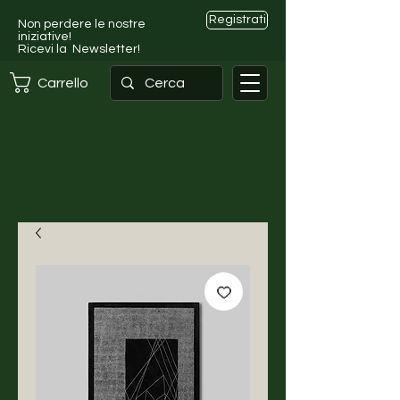
Registrati
Non perdere le nostre
iniziative!
Ricevi la Newsletter!
Carrello