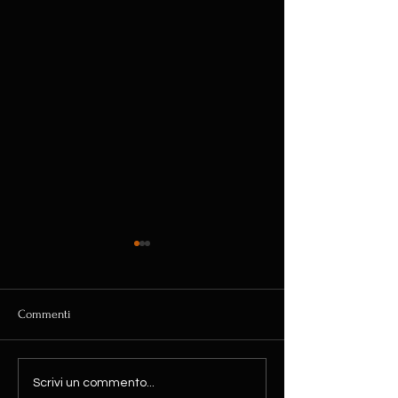
Commenti
LuceVerso
Box-es compact art
Scrivi un commento...