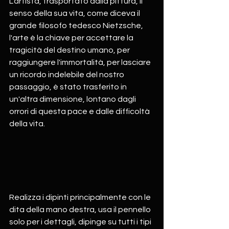
L'artista, trasportato dalla pittura, il 
senso della sua vita, come diceva il 
grande filosofo tedesco Nietzsche, 
l'arte è la chiave per accettare la 
tragicità del destino umano, per 
raggiungere l'immortalità, per lasciare 
un ricordo indelebile del nostro 
passaggio, è stato trasferito in 
un'altra dimensione, lontano dagli 
orrori di questa pace e dalle difficoltà 
della vita. 
Realizza i dipinti principalmente con le 
dita della mano destra, usa il pennello 
solo per i dettagli, dipinge su tutti i tipi 