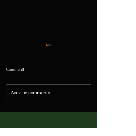
Commenti
LuceVerso
Box-es compact art
Scrivi un commento...