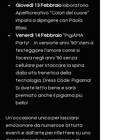
Giovedì 13 Febbraio
 laboratorio 
ApeRicreativo “Colori del cuore” 
impara a dipingere con Paola 
Blasi;
Venerdì 14 Febbraio
 “PigiAMA 
Party! …in versione anni ’90! Vieni a 
festeggiare l’amore come si 
faceva negli anni ’90 senza 
cellulare per staccare la spina 
dalla vita frenetica della 
tecnologia. Dress Code: Pigiama! 
Si avete letto bene e sarà 
premiato anche il pigiama più 
bello!
Un’occasione unica per lasciarsi 
emozionare da numerose attività 
eventi e dall’arte per riflettere su uno 