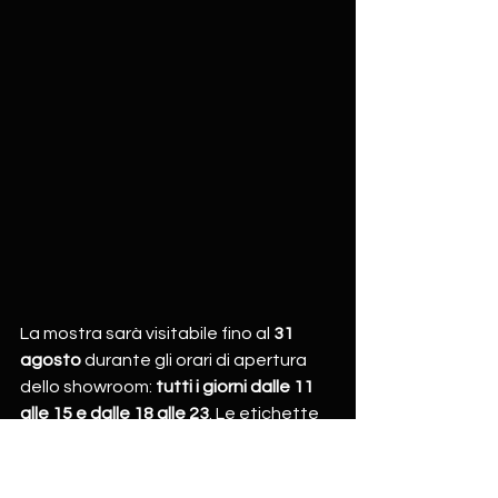
La mostra sarà visitabile fino al 
31 
agosto 
durante gli orari di apertura 
dello showroom: 
tutti i giorni dalle 11 
alle 15 e dalle 18 alle 23
. Le etichette 
dell'Azienda Agricola Piede Franco 
andranno ad aggiungersi alle altre 
etichette d'autore nella cantina dello 