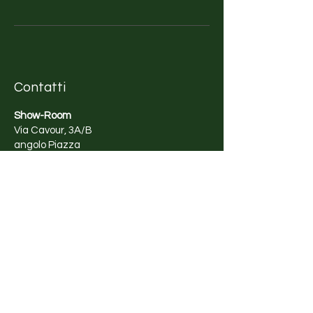
Contatti
Show-Room
Via Cavour, 3A/B
angolo Piazza
Regina Margherita, 11
Olbia (OT) - Italy
+39 389 8252 455
Orari di apertura
Lunedì - Sabato
10:00 - 13:00
17:00 - 20:00