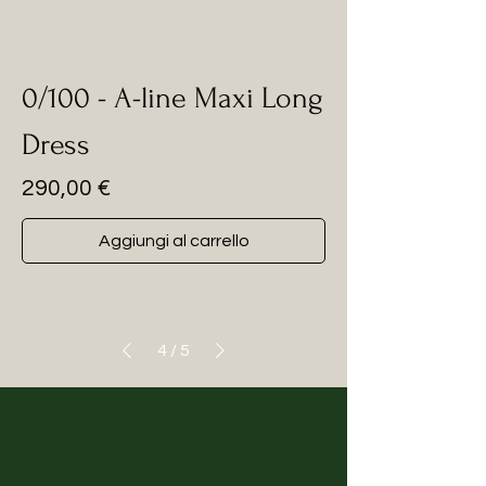
0/100 - A-line Maxi Long
Dress
Prezzo
290,00 €
Aggiungi al carrello
4
/
5