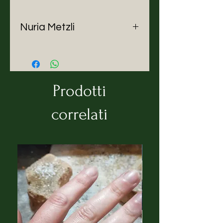
Nuria Metzli
Vivo in Europa da 25 anni dove mi
dedico alla creazione artistica.
Sono pittrice di origini messicane,
disegno e dipingo. Amo anche
Prodotti
scrivere dei piccoli racconti che
mi piace illustrare. Attualmente
correlati
sto elaborando immagini foreste,
jungle, ma la figura umana
appare costantemente nelle mie
composizioni.
Ho creato dall'interno, nei miei
momenti più difficili e trasformato
la mia più grande euforia,
dall'esterno verso l'interno. Ho
voluto rappresentare,