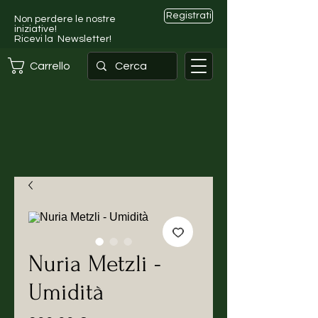
Registrati
Non perdere le nostre
iniziative!
Ricevi la Newsletter!
Carrello
Nuria Metzli -
Umidità