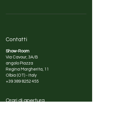
vengono, come le onde del mare
che e lasciano una forte scia di
energia creatrice".
Contatti
Show-Room
Via Cavour, 3A/B
angolo Piazza
Regina Margherita, 11
Olbia (OT) - Italy
+39 389 8252 455
Orari di apertura
Lunedì - Sabato
10:00 - 13:00
17:00 - 20:00