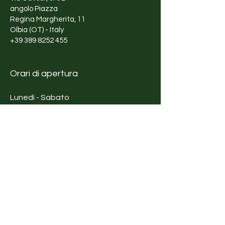
funzionali per la vita quotidiana.
angolo Piazza
Creo tantissimi oggetti e sono
Regina Margherita, 11
sempre in continua evoluzione.
Olbia (OT) - Italy
Due anni fa ho aperto un piccolo
+39 389 8252 455
laboratorio in via Roma 22 dove
potermi dedicare totalmente a
Orari di apertura
questa attività. Per il resto,
coglierò le opportunità che il
Lunedì - Sabato
futuro è in grado di offrirmi,
10:00 - 13:00
come ho sempre fatto fino ad
17:00 - 20:00
ora.
Penso che l'arte, la bellezza e la
natura siano fra gli elementi che
contribuiscono a condurre
un'esistenza piena e ricca di
emozioni.
Shop
Abbigliamento
Accessori