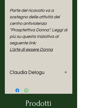
Parte del ricavato va a
sostegno delle attività del
centro antiviolenza
"Prosptettiva Donna". Leggi di
più su questa iniziativa al
seguente link:
L'arte di essere Donna
Claudia Delogu
Mi chiamo Claudia Delogu e da
ormai diversi anni svolgo la
professione di ceramista. Il mio
rapporto con la ceramica e
Prodotti
l'argilla si è evoluto negli anni, a