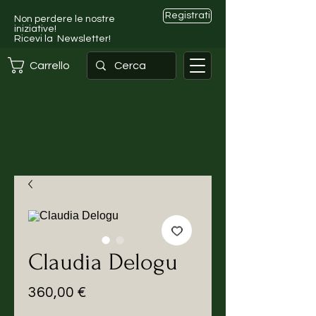
Registrati
Non perdere le nostre
iniziative!
Ricevi la Newsletter!
Carrello
Claudia Delogu
Prezzo
360,00 €