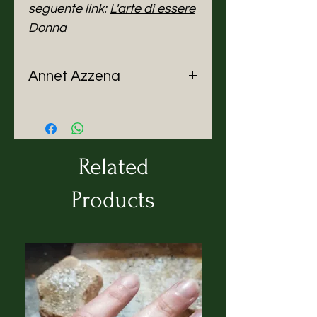
seguente link:
L'arte di essere
Donna
Annet Azzena
Pittrice autodidatta dal 1975, la
passione per la pittura nasce
dall’esigenza di esprimere la
sensibilità verso gli altri
Related
attraverso fusioni di colore,
utilizzando il colore per attirare
Products
l’attenzione verso i veri aspetti
della vita, spesso dimenticati.
Ha esposto in diverse mostre e
rassegne, ottenendo premi e
riconoscimenti. E’ stata recensita
da noti critici, molte sue opere
sono in importanti collezioni. Tra i