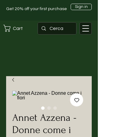
Sign in
Get 20% off your first purchase
Cart
Annet Azzena -
Donne come i