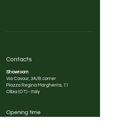
di quelle rare artiste che
trasmettono poesia attraverso le
loro opere.
Contacts
Showroom
Via Cavour, 3A/B corner
Piazza Regina Margherita, 11
Olbia (OT) - Italy
Opening time
Tuesday - Saturday
10am - 1pm