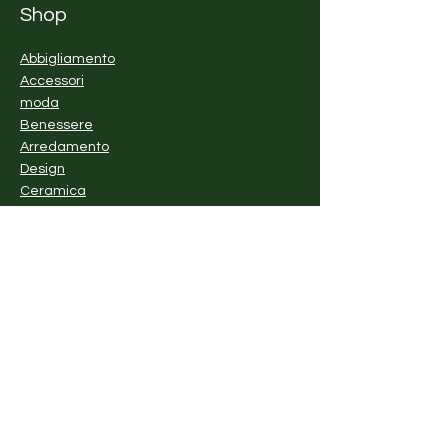
Shop
Abbigliamento
Accessori
moda
Benessere
Arredamento
Design
Ceramica
Piante
Vintage
Cibo e bevande
Laboratori
Esperienze
Arte
Azienda
La nostra storia