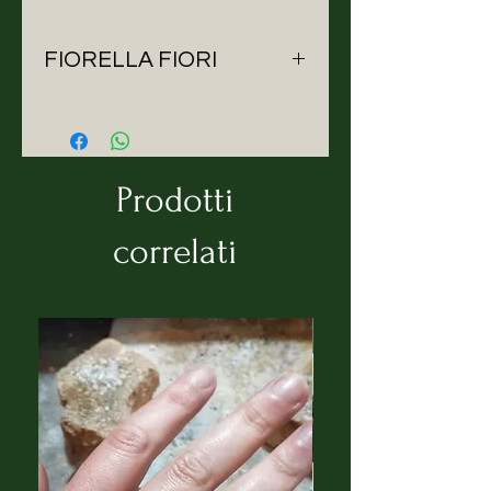
FIORELLA FIORI
E’ nata ad Olbia il 22 febbraio del
1974.
Ha conseguito il diploma di
maturità artistica nel 1994,
Prodotti
presso il liceo artistico statale
“Fabrizio De Andre’’ di Tempio
correlati
Pausania.
Nel 1998 si è laureata in pittura
presso l’Accademia di Belle Arti
di Sassari, con una tesi in Beni
Culturali e Ambientali dal titolo
“Artigianato artistico in
Sardegna: i gioielli della Gallura”,
alla quale è stata riconosciuta la
dignità di pubblicazione, ed ora è