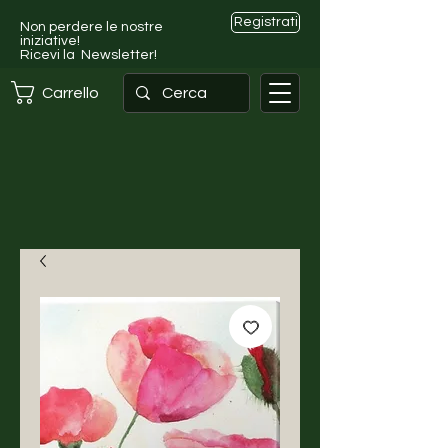
Registrati
Non perdere le nostre
iniziative!
Ricevi la Newsletter!
Carrello