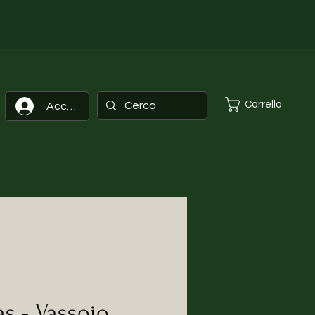
Carrello
Accedi
s - Vassoio