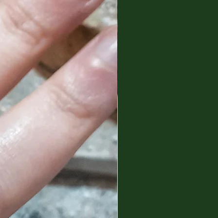
t bend hot metal, from
er. This is my art, my work, my