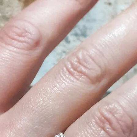
hammer blows tha
curiosity, from ang
profession.