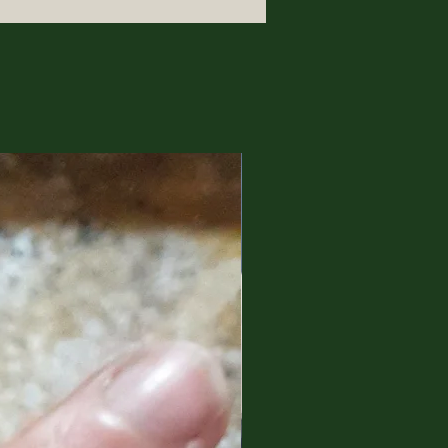
 di mio padre e di mio cugino,
icina, nei miei ricordi e nelle mie
raccontano una Sardegna
da e ricca di fascino. Come
 un fabbro? Dai colpi di
o il metallo rovente, dalla
bia. Questa è la mia arte, la
estiere.
blacksmith of ideas. I live in
foot of the majestic Mount
I grew up, work and create.
y grandfather, my father and
my workshop, in my memories
 creations tell of a
and fascinating Sardinia. How
a blacksmith born? From