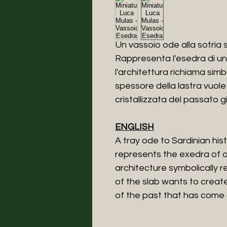
Un vassoio ode alla sotria s
Rappresenta l'esedra di una
l'architettura richiama sim
spessore della lastra vuol
cristallizzata del passato g
ENGLISH
A tray ode to Sardinian his
represents the exedra of a
architecture symbolically re
of the slab wants to create
of the past that has come d