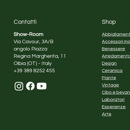
Contatti
Shop
Show-Room
Abbigliamen
Via Cavour, 3A/B
Accessori m
angolo Piazza
Benessere
Regina Margherita, 11
Arredament
Olbia (OT) - Italy
Design
+39 389 8252 455
Ceramica
Piante
Vintage
Cibo e beva
Laboratori
Esperienze
Arte