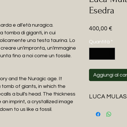
Esedra
arda e all'età nuragica.
Prez
400,00 €
 tomba di giganti, in cui
bolicamente una testa taurina. Lo
Quantità
*
e creare un'impronta, un'immagine
iunta fino a noi come un fossile.
Aggiungi al car
tory and the Nuragic age. It
 tomb of giants, in which the
calls a bull's head. The thickness
LUCA MULAS
 an imprint, a crystallized image
Sono Luca Mulas il 
own to us like a fossil.
Vivo a Bortigali, a
Santu Padre. Qui so