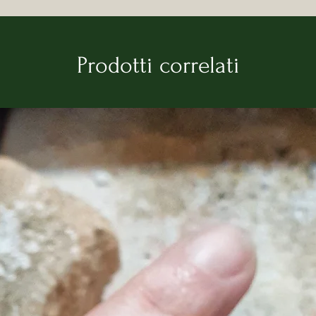
gesti di mio nonno,
vivono nella mia off
opere.
Le mie creazioni 
Prodotti correlati
misteriosa, profon
nascono le opere di
martello che piegan
curiosità, dalla rab
mia opera, il mio m
ENGLISH
I'm Luca Mulas the 
Bortigali, at the 
Santu Padre. Here 
The gestures of m
my cousin live in 
and in my works. My
mysterious, deep 
are the works of 