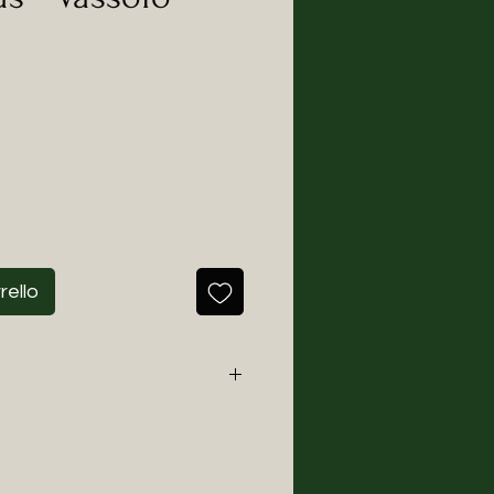
zo
rello
fabbro delle idee.
i piedi del maestoso monte
no cresciuto, lavoro e creo. I