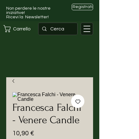
Registrati
Non perdere le nostre
iniziative!
Ricevi la Newsletter!
Carrello
Francesca Falchi
- Venere Candle
Prezzo
10,90 €