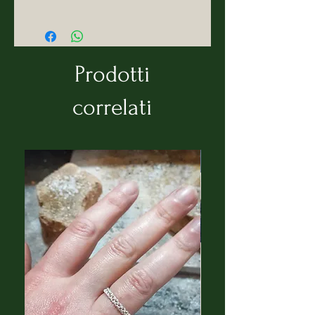
ll progetto nasce nel luglio 2020
con l'intenzione di creare una
linea di complementi d'arredo
dalle forme semplici, morbide e
Prodotti
delicate.
Alcuni oggetti sono realizzati in
correlati
ceramica a freddo (o gesso), ma
l'innovazione sta nei
complementi creati con l'ausilio
di stampante 3D.
L'intento è quello di utilizzare
come materia prima,
BIOPLASTICHE derivanti da
materie naturali e
biodegradabili. Nonostante ciò,
il filamento ed il prodotto finito,
risulta molto resistente.
L'idea di fondo è stata quella di