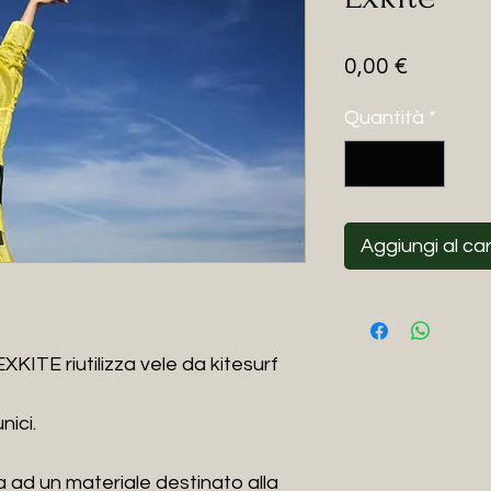
Prezzo
0,00 €
Quantità
*
Aggiungi al car
EXKITE riutilizza vele da kitesurf
nici.
 ad un materiale destinato alla