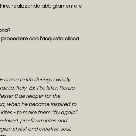
ltire, realizzando abbigliamento e
oria?
i e procedere con l'acquisto clicca
E came to life during a windy
inia, Italy. Ex-Pro kiter, Renzo
ester & developer for the
ka, when he became inspired to
d kites - to make them “fly again”.
e-loved, pre-flown kites and
ian stylist and creative soul,