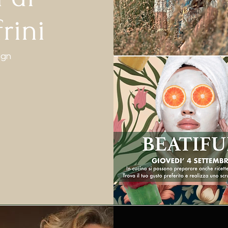
rini
ign