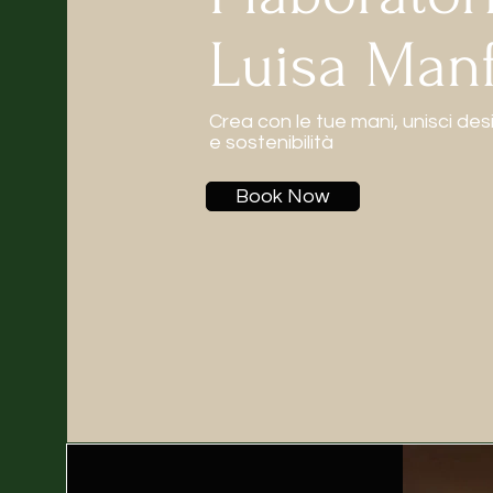
Luisa Manf
Crea con le tue mani, unisci des
e sostenibilità
Book Now