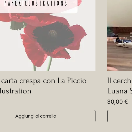
i carta crespa con La Piccio
Il cerc
llustration
Luana 
Prezzo
30,00 €
Aggiungi al carrello