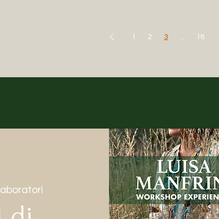
1
2
3
...
16
laboratori
i di