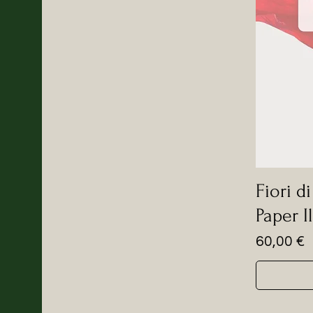
Fiori d
Paper I
Prezzo
60,00 €