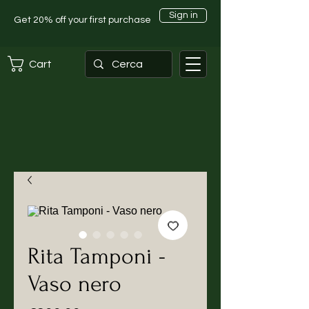
Sign in
Get 20% off your first purchase
Cart
Rita Tamponi -
Vaso nero