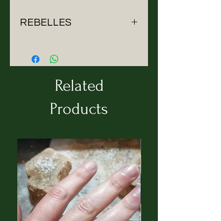
REBELLES
Rebelles è l'animo ribelle
dell'artigiano Antonello ideatore
di questo progetto. Falegname di
Pattada che sperimenta e
Related
realizza pezzi unici da legni
pregiati.
Products
ENGLISH
Rebelles is the rebel soul of the
craftsman Antonello creator of
this project. Pattada carpenter
who experiments and creates
unique pieces from precious
woods.