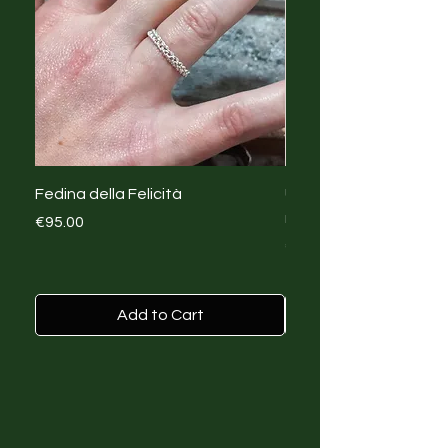
Fedina della Felicità
Upcycling Creativo T-s
rinascita con Big Mist
Price
€95.00
Price
€45.00
Add to Cart