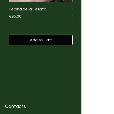
Fedina della Felicità
Upcycling Creativo T-s
rinascita con Big Mist
Price
€95.00
Price
€45.00
Add to Cart
Contacts