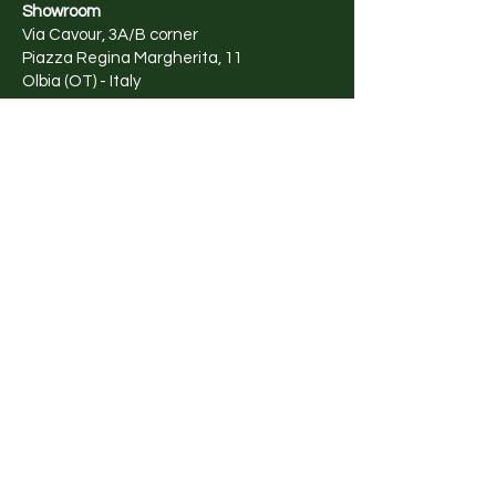
Showroom
Via Cavour, 3A/B corner
Piazza Regina Margherita, 11
Olbia (OT) - Italy
Opening time
Tuesday - Saturday
10am - 1pm
4pm - 8pm
Shop
Fashion
Fashion