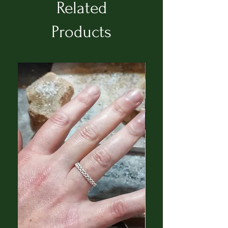
Laureata alla Facolta' di
Related
Architettura , indirizzo Disegno
Industriale ed Arredamento
Products
d'Interni nel 2001. Dal 2005
trasferitasi da Palermo ad Olbia
dove vive e lavora.
Ceo dell'omonimo marchio "
Giovanna Campisi" di
abbigliamento ed accessori
moda donna. Impegnata nel
mondo della Moda e' stata
ideatrice del progetto "Isole
Faber", associazione di stilisti del
nord Sardegna. Conduttrice del
programma radiofonico
"Progetto Moda" da lei ideato e
Ceo dell'agenzia di modelle/i
Nacre' Events con base ad Olbia.