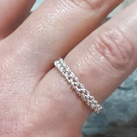
restyling, ha mess
lavorazione per il 
per i suoi corsi.
Ha iniziato così a 
sia in presenza ch
corsi per insegnare
completo, dalle Tec
aiutando così a ri
del singolo mobile, 
I colori hanno una
Isabela, in partico
potere energetico 
ENGLISH
Born in Rome in 195
years ago, then de
the province of Olb
His passion for colo
great-grandfather