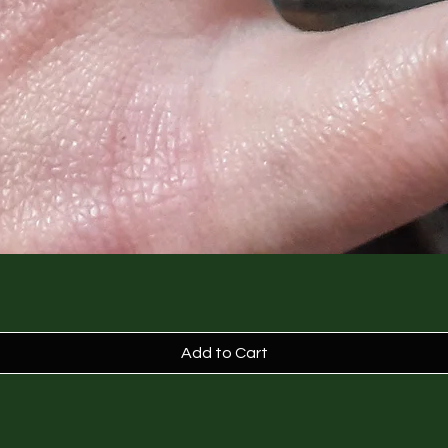
finally a husband, 
creative.
Graduated from th
scenography at th
Rome.
Thanks to his trainin
immediately starte
and renovations wi
design studios.
Over the years sh
her passion for crea
In his "Studio Labo
he creates surface
pictorial decoration
paintings, decoratio
Add to Cart
doors, furniture, t
products with a st
He also spent a lot
and studying to off