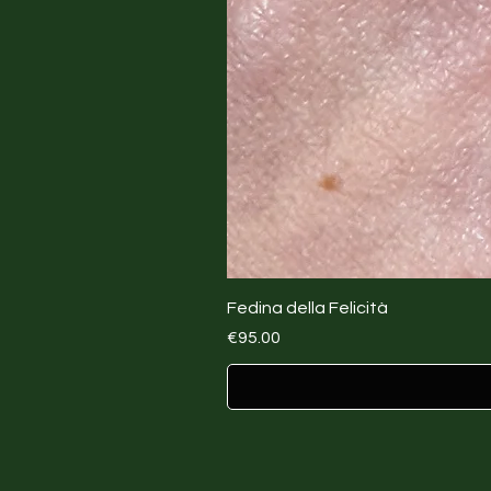
Fedina della Felicità
Price
€95.00