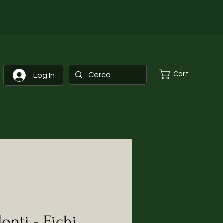
Cart
Log In
onti - Fichi