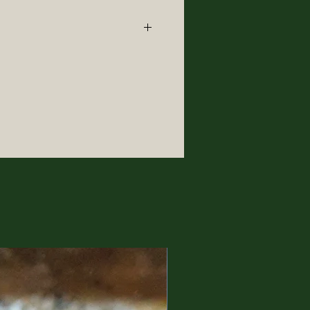
58, dove ha vissuto fino a
cidendo poi di trasferirsi in
cia di Olbia.
 i colori è innata ereditata dal
dre ed infine marito tutti
teva che non essere una
Artistico, ha frequentato
cademia di Belle arti di Roma.
rmazione e alle sue capacità
ubito iniziato a collaborare per
rutturazioni con studi di
rior Design.
ni a trasformare, la sua
atività in un lavoro. Nel suo
 di Idee e Progetti”, crea