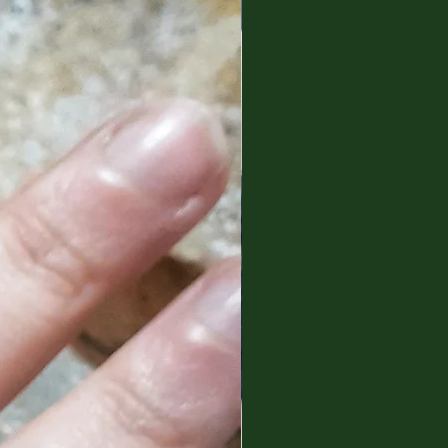
e impatto, realizzando
he su pareti, Trompe l’oeil,
 su tessuti, pavimenti, porte
asformando le superfici in
 personalità.
 molto tempo alla ricerca di
dio per offrire una scelta di
zzandole nella linea “Art Design
” per una produzione
oggetti d’arredamento,
 e materiali diversificati in
 interni e oggetti di design.
esigenza di far conoscere le
concretizza con la nascita del
ante online” creare superfici
co.
nel tempo una buona
riali e tecniche, per i