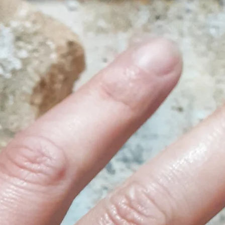
superfici di grand
decorazioni pittoric
quadri, decorazioni
interne, mobili, tr
prodotti dalla forte
Inoltre ha dedicato
materiali e allo stu
creazioni, concreti
- Flora & Seashell
personalizzata di 
utilizzando supporti
termini di arredo di
Qualche anno fà l’
sue esperienze, si 
“Laboratorio Itiner
con Spritito Artisiti
Avendo acquisito 
conoscenza dei mate