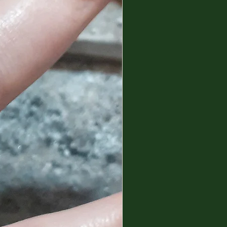
o appunto un percorso di
recupero dei mobili e arredo,
trasmetterle nel suo Laboratorio
e online, organizzando vari
 tutti gli Step con un percorso
niche Decorative agli Stili,
nnovare le case, dal recupero
alle cucine e a tutti gli ambienti.
 importanza rilevante per
lare per quanto riguarda il loro
che cerca di trasmettere.
8, where she lived until a few
ciding to move to Sardinia in
ia.
rs is inherent inherited from his
, grandfather, father and