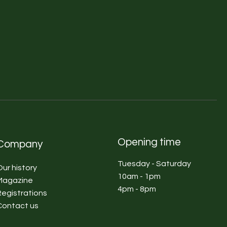
 the line “Art Design - Flora &
stomized production of
 using diversified supports and
of interior design and design
e need to make his
 the creation of surfaces with
ver time a good knowledge of
iques, for the restyling, he has
ssing path for the recovery of
Opening time
Company
hings, for its courses.
ransmit them in his laboratory
Tuesday - Saturday
Our history
nd online, organizing various
10am - 1pm
l the steps with a complete
Magazine
4pm - 8pm
ive Techniques to Styles, thus
Registrations
e homes, from the recovery of
Contact us
furniture, to the kitchens and all