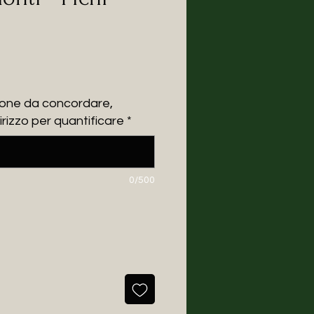
e
ione da concordare,
ndirizzo per quantificare
*
0/500