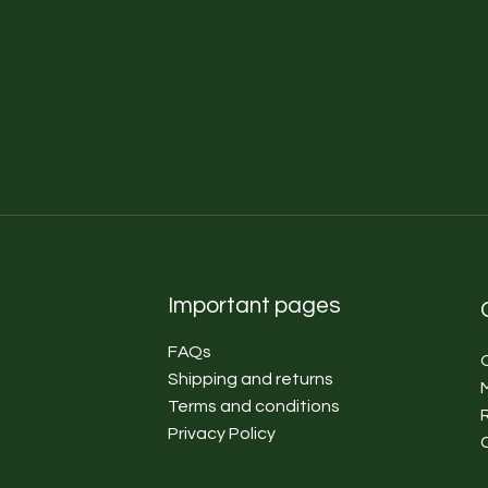
concretizing them in
Seashell” for a cu
furnishing objects,
materials in terms 
objects.
A few years ago th
experiences known,
Artistic Spirit.
Having acquired o
materials and techn
put in fact a proce
Important pages
furniture and furnis
Thus he began to t
FAQs
both in presence a
Shipping and returns
courses to teach al
Terms and conditions
path, from Decorat
Privacy Policy
helping to renovat
the single piece of 