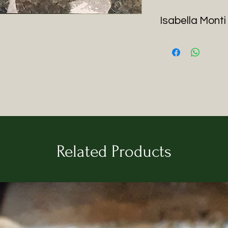
Isabella Monti
Nata a Roma nel 19
qualche anno fa, de
Sardegna in provin
La sua passione per
bisnonno, nonno, pa
architetti, non po
creativa.
Diplomata al liceo 
scenografia all’Ac
Related Products
Grazie alla sua fo
artistiche, ha da s
progettazioni e rist
Architettura e Inte
E' riuscita negli an
passione per la cre
“Studio Laboratorio