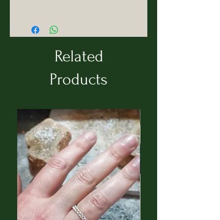
ll progetto nasce nel luglio 2020
con l'intenzione di creare una
linea di complementi d'arredo
dalle forme semplici, morbide e
Related
delicate.
Alcuni oggetti sono realizzati in
Products
ceramica a freddo (o gesso), ma
l'innovazione sta nei
complementi creati con l'ausilio
di stampante 3D.
L'intento è quello di utilizzare
come materia prima,
BIOPLASTICHE derivanti da
materie naturali e
biodegradabili. Nonostante ciò,
il filamento ed il prodotto finito,
risulta molto resistente.
L'idea di fondo è stata quella di