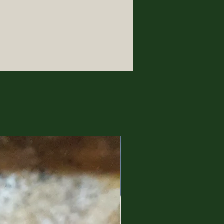
i creazione, un rimando ad ere
.
assione per tutto ciò che è
imasto un mio cruccio! A casa
i libri di storia ed
 tanto in tanto amo sfogliare.
e delle mie creazioni, ho
ivinità e personaggi dell'antica
inoltre anche le
teriche e delle forme,
mente a queste epoche.
potete trovare anche una
alle candele, che amo
e particolari ma con un
a quelle che sono le tendenze
n in July 2020 with the