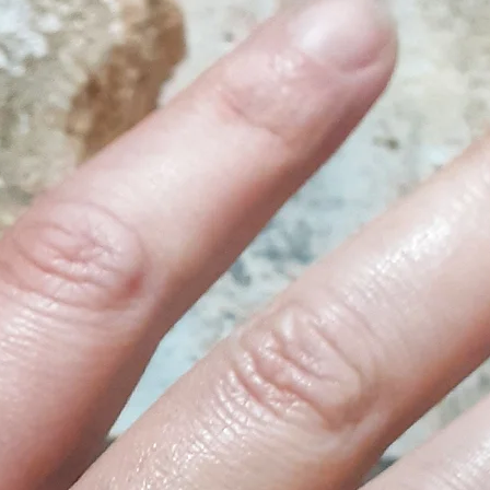
intention of creatin
accessories with s
shapes.
Some objects are 
plaster), but the in
created with the ai
The intent is to u
natural and biode
material. Despite t
finished product ar
The basic idea was 
could satisfy ever
The product under
process which gives
an appearance simi
ceramics. I also w
could in all respec
given my studies i