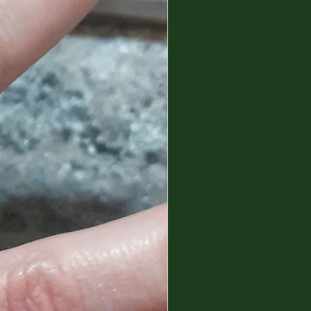
gs of the past, hence the
o each creation, a reference to
eras.
for all that is ancient has
 concern of mine! At home I
istory and archeology books
through from time to time.
entrusted many of my creations
deities and characters from
Greece, and also the material
 shapes, certainly refer to
ou can also find a section
es, which I love to produce,
apes but with a clear reference
 period.