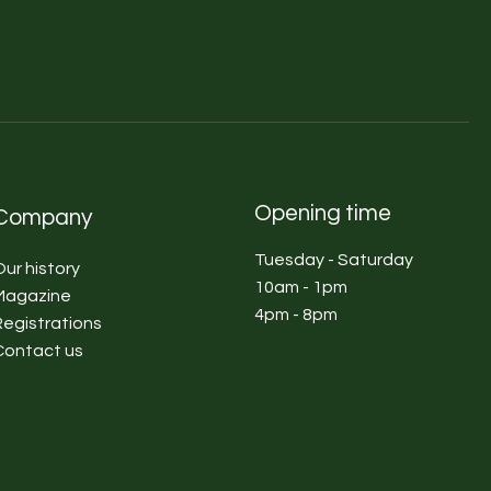
Opening time
Company
Tuesday - Saturday
Our history
10am - 1pm
Magazine
4pm - 8pm
Registrations
Contact us