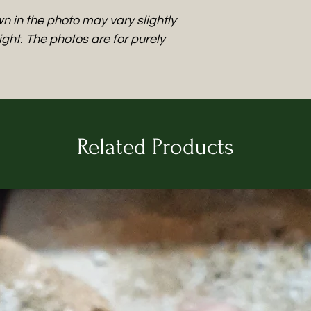
che affido ad ogn
n in the photo may vary slightly
passate e gloriose
ght. The photos are for purely
Comunque la mia p
antico è sempre r
mia ho una miriade d
archeologia che di
Ecco perché a molt
affidato nomi di d
Related Products
Roma e Grecia, ed 
caratteristiche ma
rimandano sicura
​Nella collezione 
sezione dedicata 
produrre, con form
rimando evidente 
del periodo.
ENGLISH
The project was bor