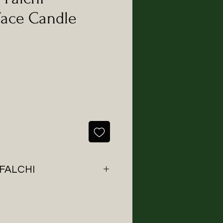
Face Candle
FALCHI
el luglio 2020 con l'intenzione
a di complementi d'arredo dalle
rbide e delicate.