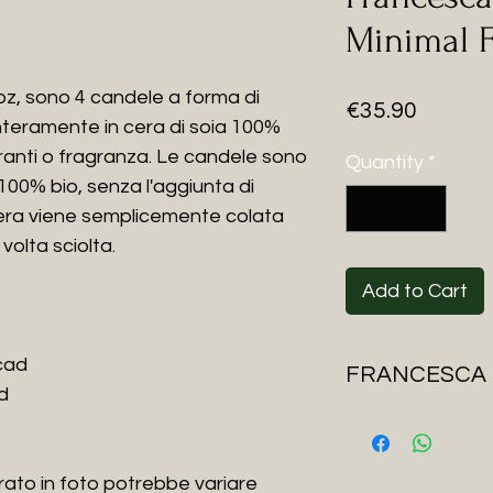
Minimal 
pz, sono 4 candele a forma di
Price
€35.90
 interamente in cera di soia 100%
oranti o fragranza. Le candele sono
Quantity
*
 100% bio, senza l'aggiunta di
cera viene semplicemente colata
 volta sciolta.
Add to Cart
 cad
FRANCESCA 
d
ll progetto nasce n
di creare una line
forme semplici, mo
rato in foto potrebbe variare