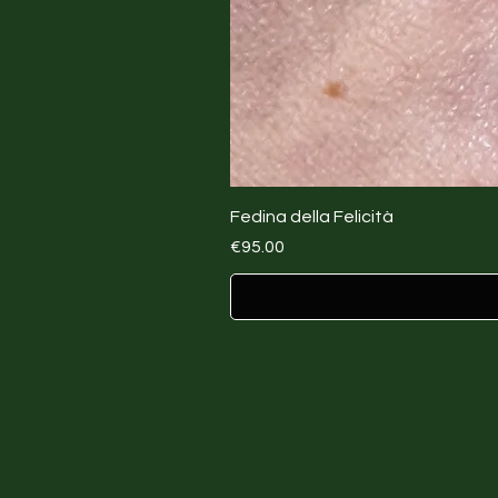
Fedina della Felicità
Price
€95.00