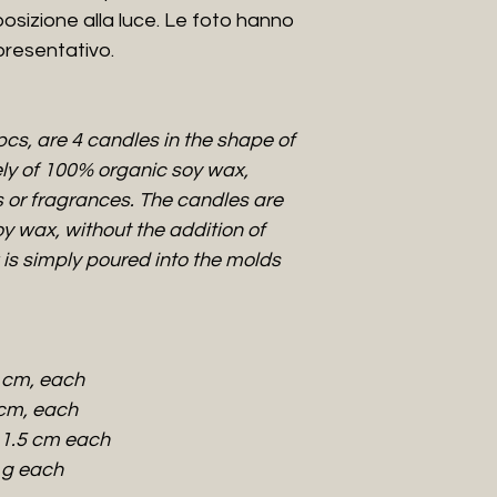
Alcuni oggetti son
osizione alla luce. Le foto hanno
freddo (o gesso), 
resentativo.
complementi creati
3D.
L'intento è quello 
cs, are 4 candles in the shape of
prima, BIOPLASTIC
naturali e biodegra
ely of 100% organic soy wax,
filamento ed il pro
s or fragrances. The candles are
resistente.
 wax, without the addition of
L'idea di fondo è s
is simply poured into the molds
raffinata e che po
esigenze un po' di 
Il prodotto subisc
produzione che conf
5 cm, each
aspetto simile all
Inoltre ho voluto f
 cm, each
ricordare a tutti g
 1.5 cm each
Dati anche i miei 
 g each
amato i suppelletti