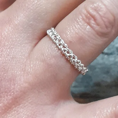
loved the furnishin
names that I give t
past and glorious 
However my passion 
always remained a
have a myriad of h
that I love to leaf 
That's why I have 
with the names of 
ancient Rome and 
characteristics and
these eras.
​In the collection y
dedicated to candl
with particular sh
to the trends of the