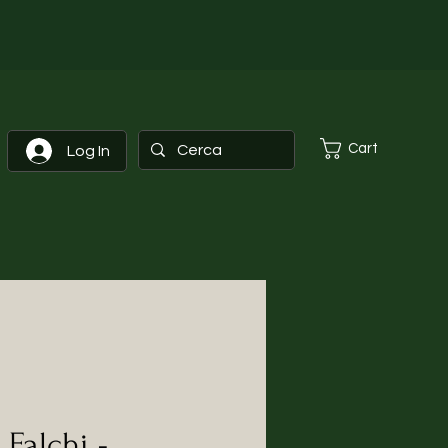
Cart
Log In
 Falchi -