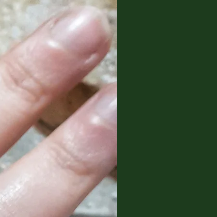
g a line of furnishing
imple, soft and delicate
made of cold ceramic (or
novation lies in the accessories
d of a 3D printer.
se BIOPLASTICS deriving from
gradable materials as raw
his, the filament and the
e very resistant.
to create a refined line that
yone's tastes and needs.
goes a post-production
, to all intents and purposes,
lar to the most sophisticated
anted to ensure that the objects
ts recall ancient ceramics. Also
n archeology, I have always