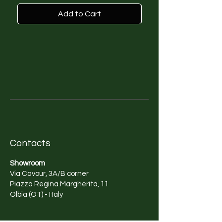
una nuova casa dove continuare
a coltivare la sua passione per
Add to Cart
l'illustrazione e altri progetti
artistici. La natura e la ricchezza
culturale del Messico sono la sua
maggiore ispirazione. Attraverso
la sua arte, cerca di trasmettere il
suo profondo rispetto per
l'ambiente e di comunicare
l'importanza della sua
preservazione.
Contacts
Showroom
Via Cavour, 3A/B corner
Piazza Regina Margherita, 11
Olbia (OT) - Italy