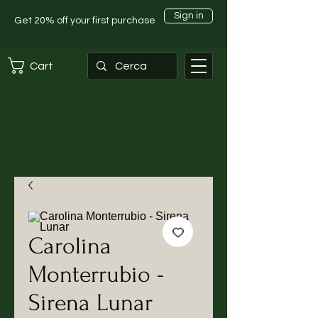
Sign in
Get 20% off your first purchase
Cart
Carolina
Monterrubio -
Sirena Lunar