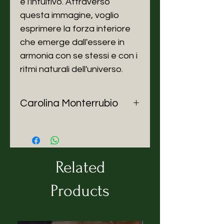
e l'intuitivo. Attraverso
questa immagine, voglio
esprimere la forza interiore
che emerge dall'essere in
armonia con se stessi e con i
ritmi naturali dell'universo.
Carolina Monterrubio
Carolina Monterrubio (Città del
Messico, 1990) Artista
multidisciplinare messicana
appassionata di femminismo e
Related
veganismo. Prima della sua
carriera come illustratrice, ha
Products
esplorato diverse sfaccettature
creative come il teatro, il design
grafico, la comunicazione e il