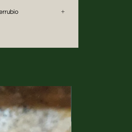
errubio
io (Città del Messico, 1990)
plinare messicana
emminismo e veganismo. Prima
come illustratrice, ha esplorato
re creative come il teatro, il
comunicazione e il design
rcorso multifaccettato ha
gaglio artistico e le ha fornito
ica che ora impregna la sua
segnare su diversi supporti,
e per la carta, il muro, la
.
n illustrazione narrativa
ad Nacional Autónoma de
segnato una tappa cruciale nel
via, la sua ricerca di