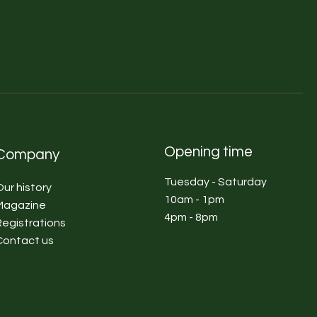
Opening time
Company
Tuesday - Saturday
Our history
10am - 1pm
Magazine
4pm - 8pm
Registrations
Contact us