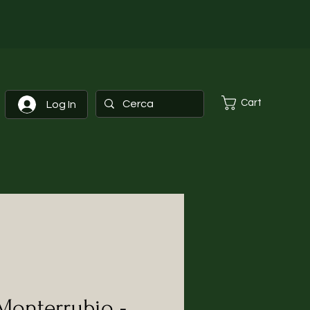
Cart
Log In
Monterrubio -