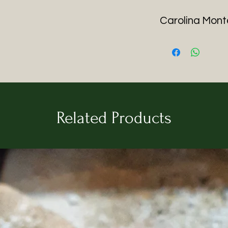
Carolina Mont
Carolina Monterrub
Artista multidisci
appassionata di f
della sua carriera 
diverse sfaccettatu
design grafico, la 
Related Products
tessile. Questo pe
arricchito il suo ba
una prospettiva un
opera. Le piace di
con una predilezion
ceramica e il legno
La sua formazione i
presso l'
Universid
México
(UNAM) ha 
suo percorso. Tutta