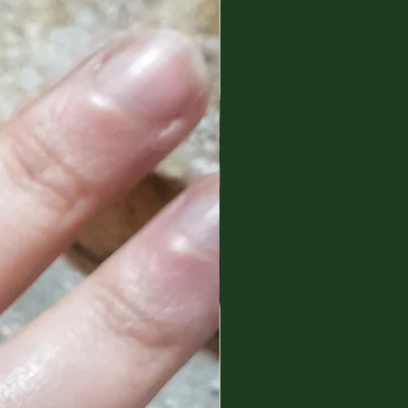
a l'ha portata oltre i confini del
 trovando a Barcellona una
ntinuare a coltivare la sua
razione e altri progetti artistici.
hezza culturale del Messico
re ispirazione. Attraverso la
trasmettere il suo profondo
iente e di comunicare
 sua preservazione.