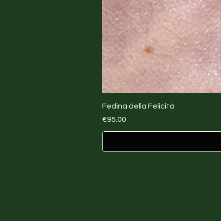
Fedina della Felicità
Price
€95.00