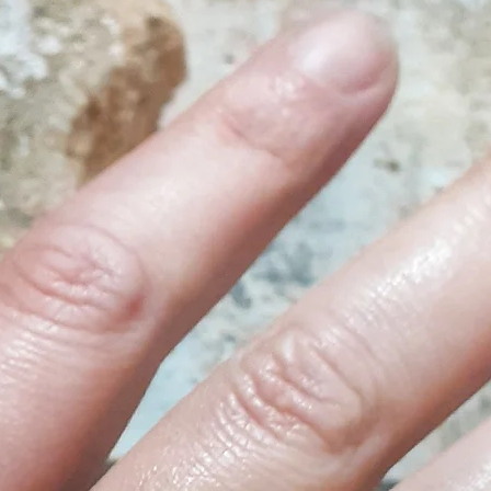
espressione artistic
suo paese natale,
nuova casa dove co
passione per l'illust
La natura e la ricc
sono la sua maggio
sua arte, cerca di 
rispetto per l'amb
l'importanza della