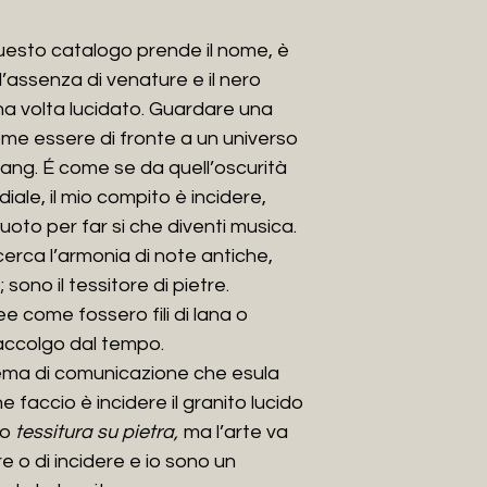
GRA.MAR dei f.lli 
l'incisione su marmi
uesto catalogo prende il nome, è
tecnica che prende
l’assenza di venature e il nero
pietra
”, che oggi r
a volta lucidato. Guardare una
produzione.
ome essere di fronte a un universo
Bang. É come se da quell’oscurità
ENGLISH
The Stone Weaver
iale, il mio compito è incidere,
Andrea Milia, sardi
uoto per far si che diventi musica.
December 17th 19
rca l’armonia di note antiche,
After graduating f
 sono il tessitore di pietre.
transition in Moder
ee come fossero fili di lana o
Accademia di Belle
accolgo dal tempo.
Sassari, graduating
tema di comunicazione che esula
during the Academ
e faccio è incidere il granito lucido
covered the role of 
subjects" for prima
mo
tessitura su pietra,
ma l’arte va
begins to participa
re o di incidere e io sono un
artistic projects, t