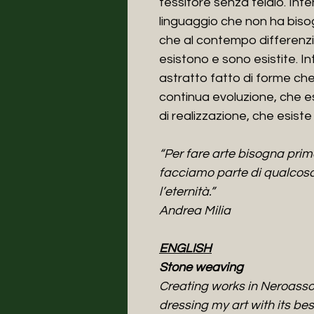
tessitore senza telaio. Int
linguaggio che non ha bisogn
che al contempo differenzia
esistono e sono esistite. I
astratto fatto di forme che
continua evoluzione, che esi
di realizzazione, che esiste
“Per fare arte bisogna pri
facciamo parte di qualcosa d
l’eternità.”
Andrea Milia
ENGLISH
Stone weaving
Creating works in Neroassolu
dressing my art with its best