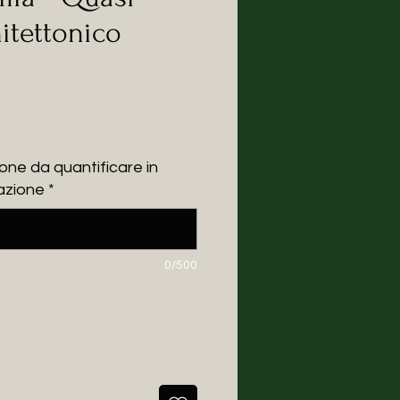
itettonico
e
one da quantificare in
azione
*
0/500