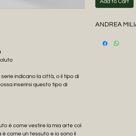
Add to Cart
ANDREA MILI
Andrea Milia, clas
Cagliari il 17 Dice
a
Dopo il diploma al l
transizione in Lett
oluto
all'Accademia di Be
nel 2008 in Pittura.
serie indicano la città, o il tipo di
Già durante l'Acca
ossa inserirsi questo tipo di
copre il ruolo di “
artistiche” per la s
inizia a partecipar
artistici, il primo 
Wanda Nazzari nel
Nel frattempo, gra
to è come vestire la mia arte col
collaborazione con 
a è come un tessuto e io sono il