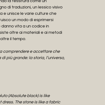
endo la tessitura come un
by Wanda Nazzari 
o di traduzioni, un lessico visivo
In the meantime, t
 e unisce le varie culture che
collaboration with
ntuisco un modo di esprimersi
GRA.MAR of the Put
 danno vita a un codice in
experiment with e
ste oltre ai materiali e ai metodi
granite, until he d
named "stone weav
 oltre il tempo.
the core of his pro
ma comprendere e accettare che
i più grande: la storia, l’universo,
to (Absolute black) is like
 dress. The stone is like a fabric