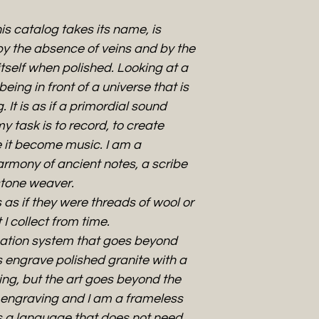
is catalog takes its name, is
 by the absence of veins and by the
tself when polished. Looking at a
being in front of a universe that is
. It is as if a primordial sound
y task is to record, to create
e it become music. I am a
mony of ancient notes, a scribe
 stone weaver.
s as if they were threads of wool or
I collect from time.
ation system that goes beyond
is engrave polished granite with a
ing, but the art goes beyond the
r engraving and I am a frameless
s a language that does not need