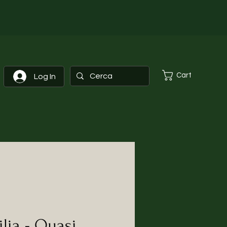
Cart
Log In
lia - Quasi