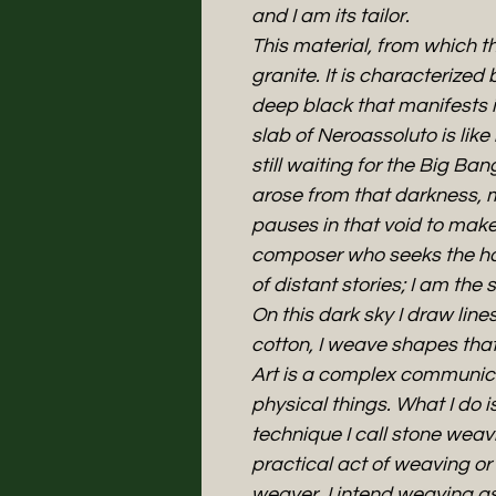
and I am its tailor.
This material, from which th
granite. It is characterized
deep black that manifests i
slab of Neroassoluto is like 
still waiting for the Big Bang
arose from that darkness, m
pauses in that void to mak
composer who seeks the har
of distant stories; I am the
On this dark sky I draw line
cotton, I weave shapes that 
Art is a complex communic
physical things. What I do 
technique I call stone weav
practical act of weaving o
weaver. I intend weaving a