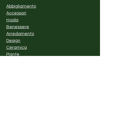
Abbigliamento
Accessori
moda
Benessere
Arredamento
Design
Ceramica
Piante
Vintage
Cibo e bevande
Laboratori
Esperienze
Arte
Azienda
La nostra storia
Magazine
Registrati