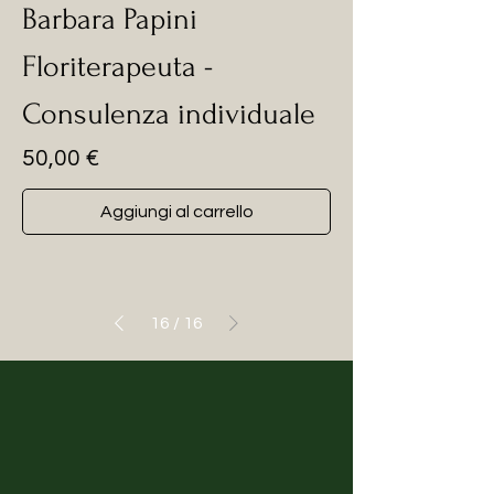
Barbara Papini
Floriterapeuta -
Consulenza individuale
Prezzo
50,00 €
Aggiungi al carrello
16
/
16