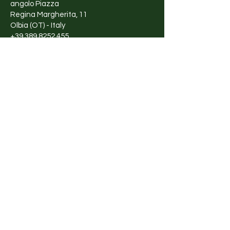
angolo Piazza
Regina Margherita, 11
Olbia (OT) - Italy
+39 389 8252 455
Orari di apertura
Lunedì - Sabato
10:00 - 13:00
17:00 - 20:00
Shop
Abbigliamento
Accessori