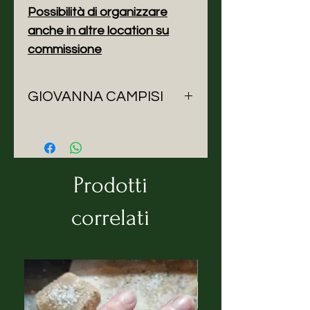
Possibilità di organizzare
anche in altre location su
commissione
GIOVANNA CAMPISI
I corsi sono a cura di Giovanna
Campisi Architetto e Fashion
Designer.
Laureata alla Facolta' di
Prodotti
Architettura , indirizzo Disegno
Industriale ed Arredamento
correlati
d'Interni nel 2001. Dal 2005
trasferitasi da Palermo ad Olbia
dove vive e lavora.
Ceo dell'omonimo marchio "
Giovanna Campisi" di
abbigliamento ed accessori