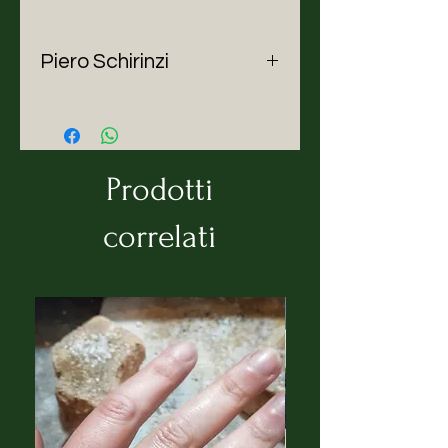
Piero Schirinzi
Piero Schirinzi è un grafico e
illustratore con oltre trent'anni di
carriera, con numerose mostre in
Italia e all'estero. Nel 2006 è stato
Prodotti
finalista al contest internazionale
"Premio Francisco Mantecòn" in
correlati
Portogallo. Ha collaborato con
autori e case editrici, tra cui
"Rizzoli Education" nel 2022 per
illustrare "Lettura oltre" di Rosetta
Zordan. Le sue opere sono
apparse su riviste come
"Illustrati" di Logos Edizioni. Ha
ricevuto vari riconoscimenti, tra
cui selezioni al "Lucca Comics &