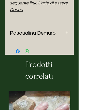
seguente link:
L'arte di essere
Donna
Pasqualina Demuro
Nata nel nuorese nel ’54,
Pasqualina è una pittrice
acquarellista, ceramista,
scultrice, muralista, con
Prodotti
esperienza anche nel campo del
mosaico e del batik, con uno
correlati
sguardo attento al discorso
vetrinistico espositivo. Ma il suo
grande e infinito amore è la
pittura ad olio.
Nata in una famiglia numerosa
patriarcale, fin da piccola la sua