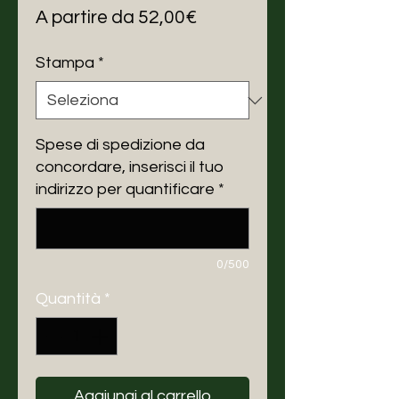
Prezzo
A partire da
52,00€
scontato
Stampa
*
Spese di spedizione da
concordare, inserisci il tuo
indirizzo per quantificare
*
0/500
Quantità
*
Aggiungi al carrello