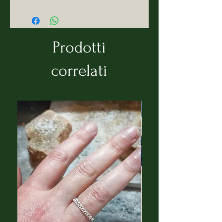
Mara Damiani nasce
a Cagliari con una matita e un
pennello in mano. Studia al liceo
Prodotti
Artistico a Cagliari, in Architettura
a Firenze, in Accademia di Belle
correlati
Arti a Brera. Alla fine degli
anni’90, nel cuore dell’epocale
passaggio al digitale, approda
in Disney come freelance
formando e affinando le sue
competenze artistiche prima nel
Publishing poi nel Licensing.
Collabora con diverse realtà
internazionali come Bormioli,
Egmont, Cartorama, Nestlè,
ACMilan ed Expo2015/2021.
Dopo 20 anni a Milano sente forte
il richiamo della sua Sardegna.