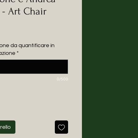
- Art Chair
zo
one da quantificare in
azione
*
0/500
rello