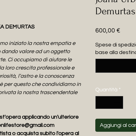
Demurtas 
EA DEMURTAS
Prez
600,00 €
mo iniziato la nostra empatia e
Spese di spedizi
 dando valore ad un oggetto
base alla destin
te. Ci occupiamo di aiutare le
la loro crescita professionale e
uriosità, l’astro e la conoscenza
 è per questo che condividiamo in
Quantità
*
ivata la nostra trascendentale
st'opera applicando un'ulteriore
eenlifestore@gmail.com
Aggiungi al car
tista o acquista subito l'opera al