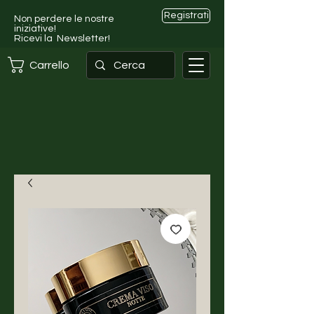
Registrati
Non perdere le nostre
iniziative!
Ricevi la Newsletter!
Carrello