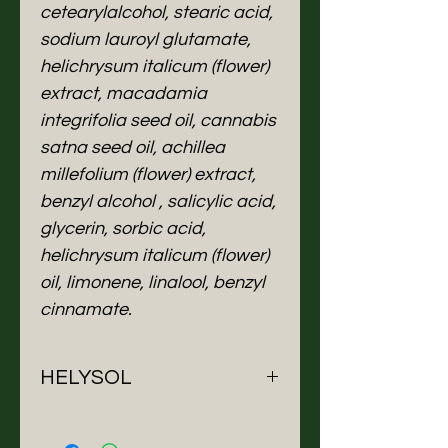
cetearylalcohol, stearic acid,
sodium lauroyl glutamate,
helichrysum italicum (flower)
extract, macadamia
integrifolia seed oil, cannabis
satna seed oil, achillea
millefolium (flower) extract,
benzyl alcohol , salicylic acid,
glycerin, sorbic acid,
helichrysum italicum (flower)
oil, limonene, linalool, benzyl
cinnamate.
HELYSOL
Nasce come un
sogno
. Nasce
da una
forte passione
, da un