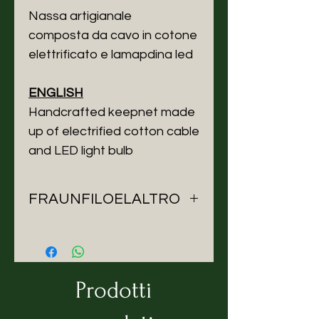
Nassa artigianale
composta da cavo in cotone
elettrificato e lamapdina led
ENGLISH
Handcrafted keepnet made
up of electrified cotton cable
and LED light bulb
FRAUNFILOELALTRO
Nasce dalla passione per
la creatività da Francesca Crispo
nella meravigliosa terra sarda, la
terra del vento.
Prodotti
Le luci sono proprio quel vento
che è stile di vita, gusto e