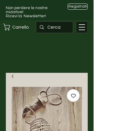
Registrati
Non perdere le nostre
iniziative!
Ricevi la Newsletter!
Carrello