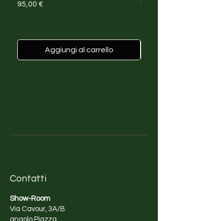
to nature and sustainability.
rinascita con Big Mist
Prezzo
95,00 €
Prezzo
45,00 €
Aggiungi al carrello
Contatti
Show-Room
Via Cavour, 3A/B
angolo Piazza