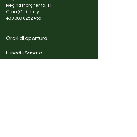
Regina Margherita, 11
Olbia (OT) - Italy
+39 389 8252 455
Orari di apertura
Lunedì - Sabato
10:00 - 13:00
17:00 - 20:00
Shop
Abbigliamento
Accessori
moda