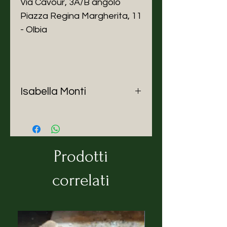
Via Cavour, 3A/B angolo
Piazza Regina Margherita, 11
- Olbia
Isabella Monti
I corsi sono a cura di Isabella
Monti, creativa e decoratrice
d’interni.
Nata a Roma nel 1958, dove ha
Prodotti
vissuto fino a qualche anno fa,
decidendo poi di trasferirsi in
correlati
Sardegna in provincia di Olbia.
La sua passione per i colori è
innata ereditata dal bisnonno,
nonno, padre ed infine marito tutti