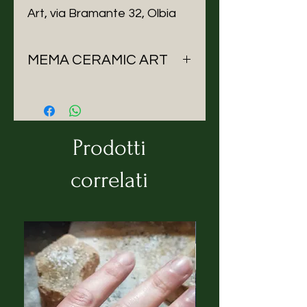
Art, via Bramante 32, Olbia
MEMA CERAMIC ART
Da sempre appassionata di arte
e scultura, Mercedes Enne studia
architettura e frequenta una
scuola orafa dopo l’università.
Prodotti
Durante gli anni di lavoro come
architetta in Costa Smeralda
correlati
continua a sperimentare nuove
tecniche artistiche e trova nella
ceramica la forma di espressione
prediletta. Frequenta diversi corsi
per perfezionare la tecnica di
modellazione e smaltatura.
Oggi, come ceramista
professionista, realizza