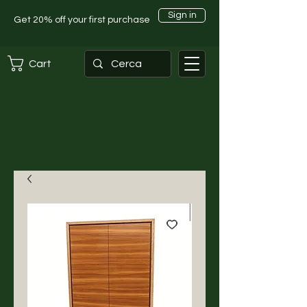
Sign in
Get 20% off your first purchase
Cart