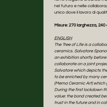
nel futuro e nelle collabora
unico dove il lavoro di qua
Misure: 270 larghezza, 240
ENGLISH
The Tree of Life is a coll
ceramics. Salvatore Span
an exhibition shortly befo
collaborate on a joint proj
Salvatore which depicts the 
to be enriched by many cer
(Mema Ceramic Art) which giv
During the first lockdown t
value: the bond created betw
trust in the future and in c