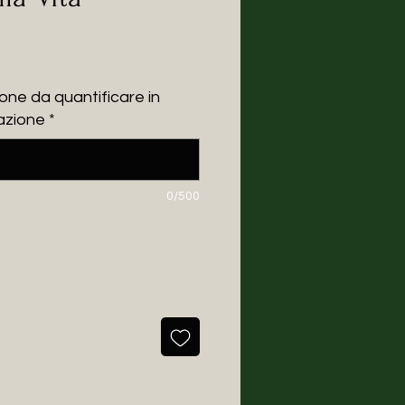
e
one da quantificare in
azione
*
0/500