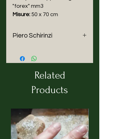
"forex" mm3
Misure:
50 x 70 cm
Piero Schirinzi
Piero Schirinzi è un grafico e
illustratore con oltre trent'anni di
carriera, con numerose mostre in
Italia e all'estero. Nel 2006 è stato
Related
finalista al contest internazionale
"Premio Francisco Mantecòn" in
Products
Portogallo. Ha collaborato con
autori e case editrici, tra cui
"Rizzoli Education" nel 2022 per
illustrare "Lettura oltre" di Rosetta
Zordan. Le sue opere sono
apparse su riviste come
"Illustrati" di Logos Edizioni. Ha