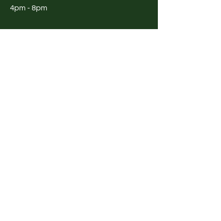
4pm - 8pm
Shop
Fashion
Fashion
accessories
Well being
Design
Furniture
Vintage
Food and
beverages
Workshops
Experiences
Art