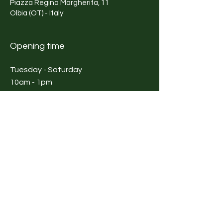
Piazza Regina Margherita, 11
Olbia (OT) - Italy
Opening time
Tuesday - Saturday
10am - 1pm
4pm - 8pm
Shop
Fashion
Fashion
accessories
Well being