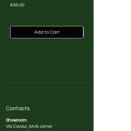
rinascita con Big Mist
Price
€95.00
Price
€45.00
Add to Cart
Contacts
Showroom
Via Cavour, 3A/B corner