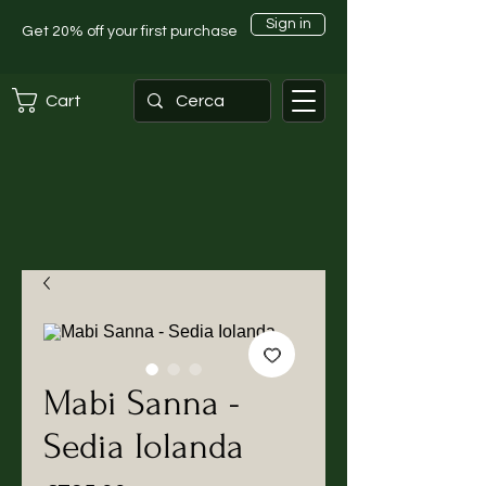
Sign in
Get 20% off your first purchase
Cart
Mabi Sanna -
Sedia Iolanda