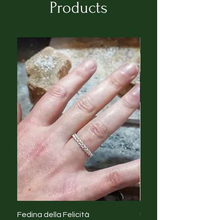
Products
Fedina della Felicità
Upcycling Creativo T-s