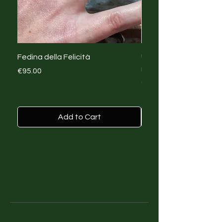
Fedina della Felicità
Upcycling Creativo T-s
rinascita con Big Mist
Price
€95.00
Price
€45.00
Add to Cart