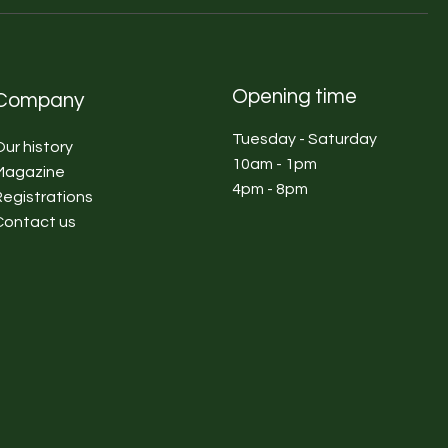
Opening time
Company
Tuesday - Saturday
Our history
10am - 1pm
Magazine
4pm - 8pm
Registrations
Contact us