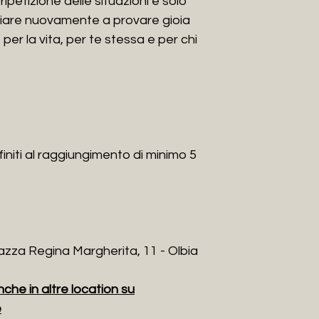
ipetizione delle situazioni è solo
Tarocchi"; "La danz
ziare nuovamente a provare gioia
Salmi" e del mazzo d
per la vita, per te stessa e per chi
Ha costruito il pe
sostenere e guidar
vivendo indecisione
nella loro vita affet
initi al raggiungimento di minimo 5
azza Regina Margherita, 11 - Olbia
nche in altre location su
e