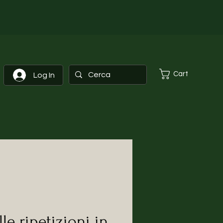
Cart
Log In
lle ripetizioni in