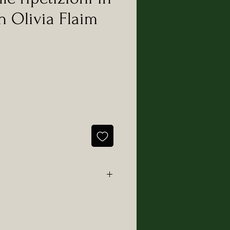
 Olivia Flaim
alt Counselor.
'albero dei Tarocchi. Le vie
ani"; "Il mondo verde dei