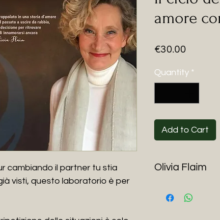
amore con
Price
€30.00
Quantity
*
Add to Cart
Olivia Flaim
r cambiando il partner tu stia
ià visti, questo laboratorio è per
Olivia Flaim è Gest
Autrice dei libri "L
cabaliste degli Arc