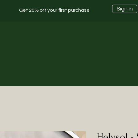
Sign in
Get 20% off your first purchase
Helysol -