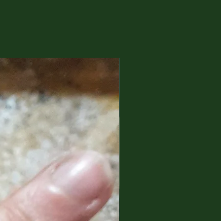
greci
Helios
(Sole)
 l’intenso colore dei suoi fiori,
li di una bellissima ninfa che
sse innamorata di un Dio ma
osì, mentre si lasciava morire
ei ebbero pietà di lei e la
icriso.
ream. It comes from a strong
sire that becomes reality and is
project.
inia were born to make a
f strictly natural cosmetic
rganic and cruelty-free active
sure quality, effectiveness and
ll respect of the planet, its
ially your skin. Helysol