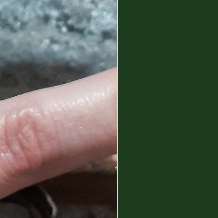
 skin.
ur line by combining
 by us personally in the heart
us, with donkey milk, whose
s make it one of the most
or skin care. In fact, we recall
ysum and donkey milk have been
times as a beauty elixir.
s a particular scent that takes
dle of the Mediterranean. An
nique perfume. The helicrysum
combined with other precious
oils, is the basis of our line.
Exclusivity and Nature.
amine, decongestant and
is used in case of Psoriasis,