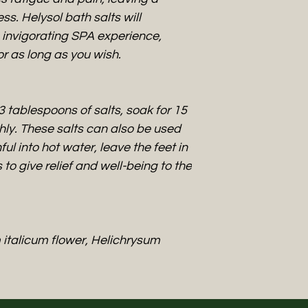
preziosi per la cur
ss. Helysol bath salts will
che sia l’Elicriso c
 invigorating SPA experience,
utilizzati sin dai t
or as long as you wish.
bellezza.
L’Elicriso ha un pr
nella culla del me
3 tablespoons of salts, soak for 15
inebriante e unico.
hly. These salts can also be used
italicum, combinato
ul into hot water, leave the feet in
emollienti è alla b
Eleganza, Lusso, E
to give relief and well-being to the
Le Proprietà
Ha un’azione anti
e lenitiva. Si utiliz
eczemi, herpes, eri
 italicum flower, Helichrysum
irritazioni prurigin
prodotti sono 100%
Le Origini dell'Elicr
Il suo nome richiama