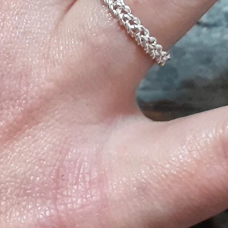
donkey milk on your
The Products
We have created o
Helichrysum, grown
of Gallura, in Aggi
soothing propertie
precious products f
that both helichr
used since ancient 
The Helichrysum ha
us back to the cra
intoxicating and u
italicum extract, 
emollient vegetable 
Elegance, Luxury, 
The Property
It has an antihist
soothing action. It 