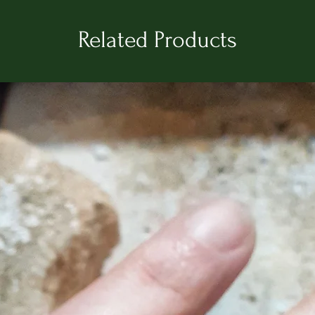
deriva dai termini 
e
Chrysos
(Oro) per
Related Products
dorati come i capel
leggenda narra fo
non corrisposta. C
per il dolore, gli D
trasformarono in El
ENGLISH
It was born as a d
passion, from a de
transformed into a 
We at Helysol Sard
difference.
A Sardinian brand o
products, rich in o
ingredients that en
innovation; all in fu
creatures and espec