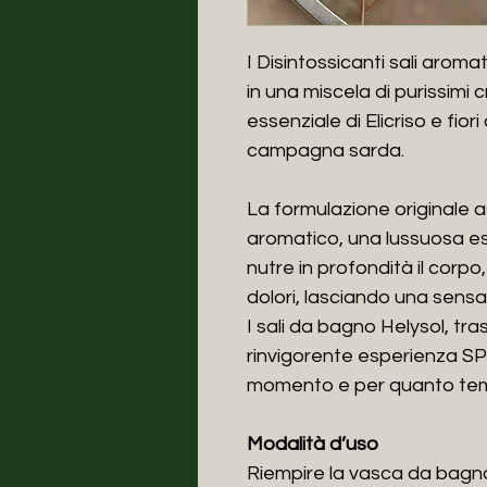
I Disintossicanti sali aroma
in una miscela di purissimi cr
essenziale di Elicriso e fior
campagna sarda.
La formulazione originale a
aromatico, una lussuosa e
nutre in profondità il corpo,
dolori, lasciando una sens
I sali da bagno Helysol, tr
rinvigorente esperienza SPA,
momento e per quanto tem
Modalità d’uso
Riempire la vasca da bagno 