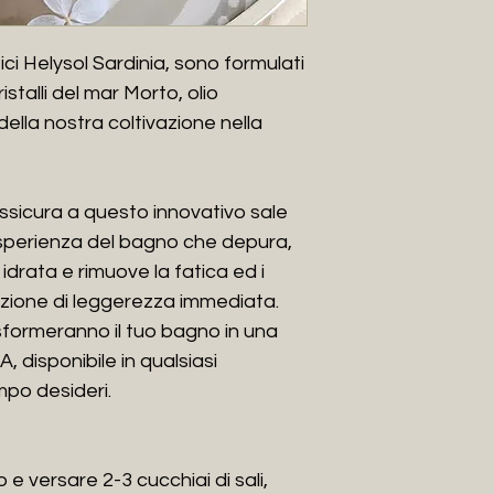
Noi di
Helysol Sard
differenza.
Un brand sardo di 
tici Helysol Sardinia, sono formulati
rigorosamente natura
istalli del mar Morto, olio
bio e cruelty free
i della nostra coltivazione nella
efficacia e innova
rispetto del piane
sopratutto della tu
ssicura a questo innovativo sale
Sardinia sono 100
sperienza del bagno che depura,
Amiamo la bellezza
 idrata e rimuove la fatica ed i
e celebriamo la ri
offre, inserendoli 
azione di leggerezza immediata.
formulazioni.
asformeranno il tuo bagno in una
La nostra missione 
 disponibile in qualsiasi
unicità.
po desideri.
Principi attivi effi
proveniente dalla 
L’
Elicriso
è la pian
e versare 2-3 cucchiai di sali,
della Sardegna.