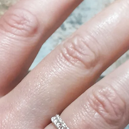
Sardinia products 
We love the beauty
we celebrate the ri
us, including them 
is to enhance your
ingredients, natur
farm.
The Helichrysum i
plant of Sardinia. 
times for its benefi
flower like the sun 
The donkey milk tha
obtained without c
animals. It is calle
In fact, it is char
innumerable miner
silkiness and softne
ngredient rich in
6. Discover the be