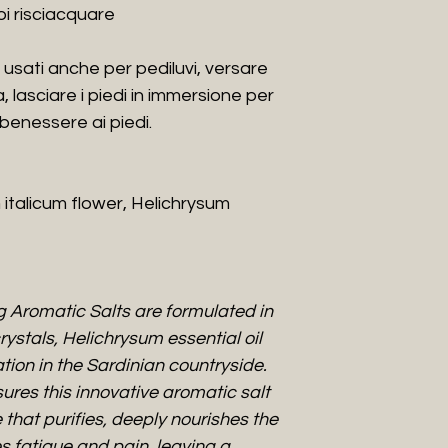
oi risciacquare
È conosciuto fin da
proprietà benefic
Un piccolo fiore gi
usati anche per pediluvi, versare
un potere nella sua
 lasciare i piedi in immersione per
Il
Latte d’Asina
che
 benessere ai piedi.
ottenuto senza ar
animali.
Viene chiamato ” l
 italicum flower, Helichrysum
Infatti, è caratter
innumerevoli miner
conferiscono setos
Ingrediente ricco 
Omega 6. Scopri i b
g Aromatic Salts are formulated in
d’asina sulla tua pe
ystals, Helichrysum essential oil
I Prodotti
tion in the Sardinian countryside.
Abbiamo ideato la 
sures this innovative aromatic salt
coltivato da noi p
 that purifies, deeply nourishes the
Gallura, ad
Aggius
 fatigue and pain, leaving a
proprietà lenitive