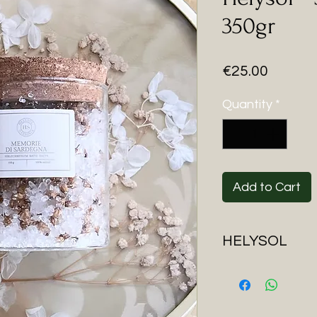
350gr
Price
€25.00
Quantity
*
Add to Cart
HELYSOL
Nasce come un
s
passione
, da un d
trasforma in un pr