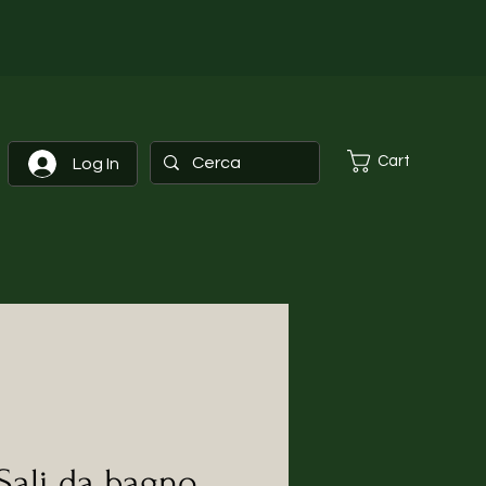
Cart
Log In
 Sali da bagno