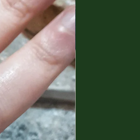
are 100% made in Italy.
 that our island gives us and
chness of the products it offers
in our formulations. Our mission
 uniqueness. Effective active
al ingredients from our own
s the most important endemic
It has been known since ancient
cial properties. A small yellow
that holds a power in its sap.
t we use in our products is
ausing any harm to the
d the "white gold" of cosmetics.
acterized by the presence of
als and proteins which give
ss to the skin. I
 vitamins A-B-C-D-E and Omega
nefits of helichrysum and