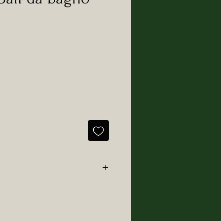
ogno
. Nasce da una
forte
esiderio che diventa realtà e si
ogetto.