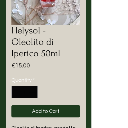
Helysol -
Oleolito di
Iperico 50ml
Price
€15.00
Quantity
*
Add to Cart